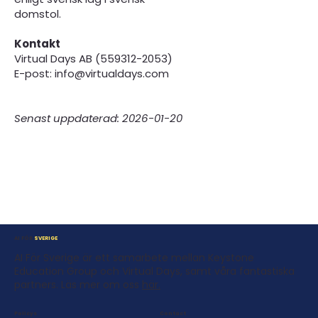
domstol.
Kontakt
Virtual Days AB (559312-2053)
E-post: info@virtualdays.com
Senast uppdaterad: 2026-01-20
AI FÖR
SVERIGE
AI För Sverige är ett samarbete mellan Keystone
Education Group och Virtual Days, samt våra fantastiska
partners.
Läs mer om oss
här.
Contact
Policys