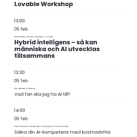
Lovable Workshop
13:00
05 feb
Ebba Heselius, Education Developer, AI Sweden
Hybrid intelligens – så kan
människa och AI utvecklas
tillsammans
13:30
05 feb
Marc Hillander, Föreläsare
Vad fan ska jag ha AI till?
14:00
05 feb
Evelina Pärnerud, CSR Manager Social Impact & AI Education, IBM
Säkra din AI-kompetens med kostnadsfria