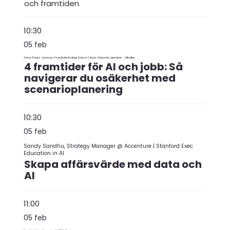
och framtiden
10:30
05 feb
Anna-Paula Jonsson, Framtidsstrateg Kairos Future | Keynote speaker - Mindley
4 framtider för AI och jobb: Så
navigerar du osäkerhet med
scenarioplanering
10:30
05 feb
Sandy Sandhu, Strategy Manager @ Accenture | Stanford Exec
Education in AI
Skapa affärsvärde med data och
AI
11:00
05 feb