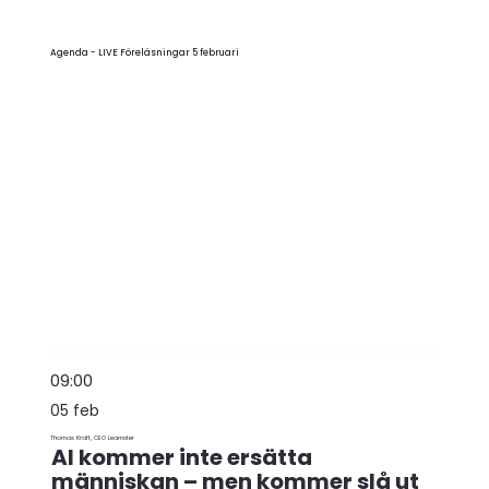
Agenda - LIVE Föreläsningar 5 februari
09:00
05 feb
Thomas Kraft, CEO Learnster
AI kommer inte ersätta
människan – men kommer slå ut