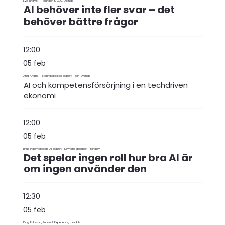
Eva Lindvik – Founder & CEO, Doings
AI behöver inte fler svar – det
behöver bättre frågor
12:00
05 feb
Ana Andric – Näringspolitisk expert, Tech Sverige
AI och kompetensförsörjning i en techdriven
ekonomi
12:00
05 feb
Linus Ingemarsson, AI-expert | Keynote speaker - Mindley
Det spelar ingen roll hur bra AI är
om ingen använder den
12:30
05 feb
Dag Eriksson, Product Experience, Lovable