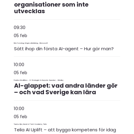
organisationer som inte
utvecklas
09:30
05 feb
Mia Forsäng, Högre utbildning , Micrsosoft
Sätt ihop din första AI-agent – Hur gör man?
10:00
05 feb
Paulina Modlitba - AI Strategist & Keynote Speaker - Mindley
AI-glappet: vad andra länder gör
– och vad Sverige kan lära
10:00
05 feb
Teemu Lilja, Head of Tech Academy, Telia
Telia AI Uplift – att bygga kompetens för idag