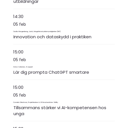
utbildningar
14:30
05 feb
Cecilia Margenberg, Jurist, Integritetsskyddsmyndigheten (IMY)
Innovation och dataskydd i praktiken
15:00
05 feb
Anton Astbäck, AI-expert
Lär dig prompta ChatGPT smartare
15:00
05 feb
Cornelia Westman, Projektledare & Affärsutvecklare Skillity
Tillsammans stärker vi AI-kompetensen hos
unga