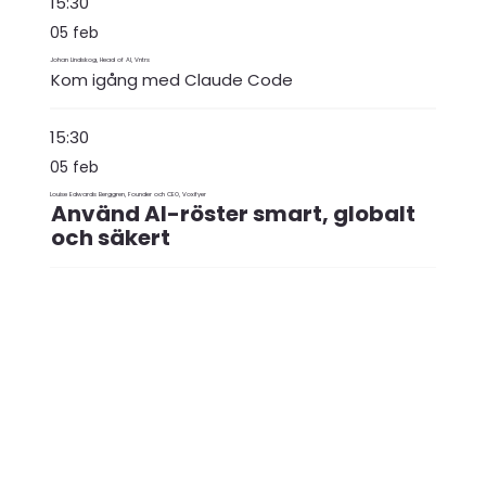
15:30
05 feb
Johan Lindskog, Head of AI, Vntrs
Kom igång med Claude Code
15:30
05 feb
Louise Edwards Berggren, Founder och CEO, Voxifyer
Använd AI-röster smart, globalt
och säkert