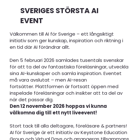
SVERIGES STÖRSTA AI
EVENT
Välkommen till AI för Sverige – ett långsiktigt
initiativ som ger kunskap, inspiration och riktning i
en tid där AI förändrar allt.
Den 5 februari 2026 samlades tusentals svenskar
för att ta del av fantastiska föreläsningar, utveckla
sina AI-kunskaper och samla inspiration. Eventet
må vara avslutat – men AI-resan
fortsätter. Plattformen är fortsatt öppen med
inspelade föreläsningar och insikter att ta del av
när det passar dig.
Den 12 november 2026 hoppas vi kunna
välkomna dig till ett nytt liveevent!
Stort tack till alla deltagare, föreläsare & partners!
AI för Sverige är ett initiativ av Keystone Education
Group och Virtual Days och arrangeras tillsammans